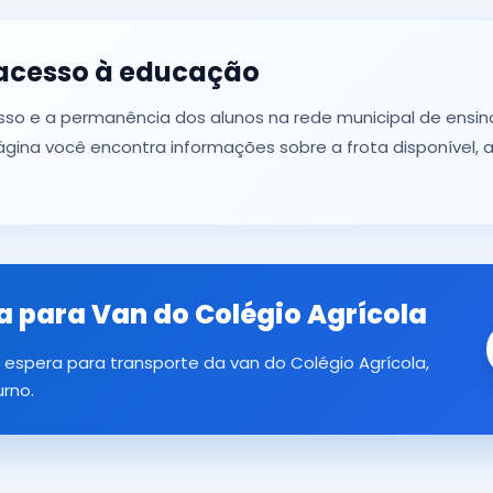
acesso à educação
esso e a permanência dos alunos na rede municipal de ens
gina você encontra informações sobre a frota disponível, a
ra para Van do Colégio Agrícola
 espera para transporte da van do Colégio Agrícola,
urno.