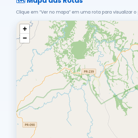
🗺️ Mapa das Rotas
Clique em “Ver no mapa” em uma rota para visualizar o
+
−